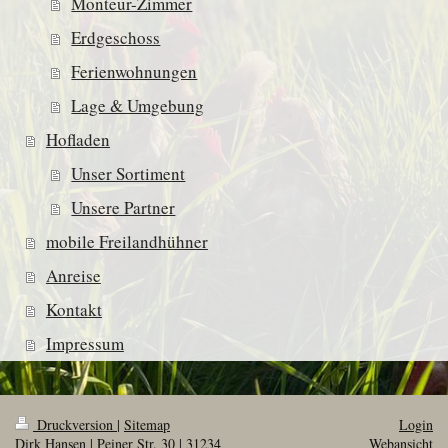
Monteur-Zimmer
Erdgeschoss
Ferienwohnungen
Lage & Umgebung
Hofladen
Unser Sortiment
Unsere Partner
mobile Freilandhühner
Anreise
Kontakt
Impressum
Druckversion
|
Sitemap
Login
Dirk Hansen | Peiner Str. 30 | 31234
Webansicht